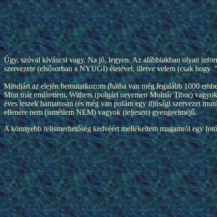
Úgy, szóval kíváncsi vagy. Na jó, legyen. Az alábbiakban olyan inf
szervezete (elsősorban a NYUGI) életével, illetve velem (csak hog
Mindjárt az elején bemutatkozom (hátha van még legalább 1000 embe
Mint már említettem, Withers (polgári nevemen Molnár Tibor) vagyok,
éves leszek hamarosan (és még van pofám egy ifjúsági szervezet munká
ellenére nem (ismétlem NEM) vagyok (
teljesen
) gyengeelméjű.
A könnyebb felismerhetőség kedvéért mellékeltem magamról egy fotót