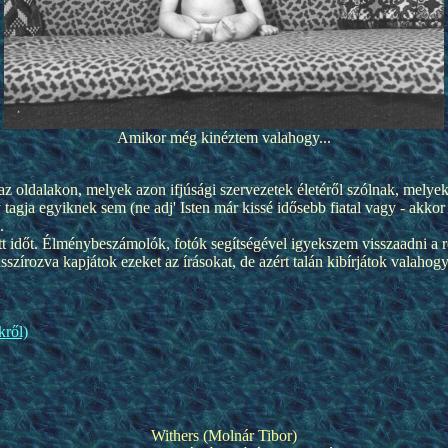
Amikor még kinéztem valahogy...
 az oldalakon, melyek azon ifjúsági szervezetek életéről szólnak, mely
tagja egyiknek sem (ne adj' Isten már kissé idősebb fiatal vagy - akkor 
.
tt időt. Élménybeszámolók, fotók segítségével igyekszem visszaadni a re
asszírozva kapjátok ezeket az írásokat, de azért talán kibírjátok valahogy
kről)
Withers (Molnár Tibor)