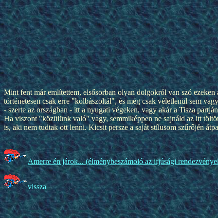
Mint fent már említettem, elsősorban olyan dolgokról van szó ezeken
történetesen csak erre "kolbászoltál", és még csak véletlenül sem vagy 
- szerte az országban - itt a nyugati végeken, vagy akár a Tisza partján
Ha viszont "közülünk való" vagy, semmiképpen ne sajnáld az itt töltö
is, aki nem tudtak ott lenni. Kicsit persze a saját stílusom szűrőjén átp
Amerre én járok... (élménybeszámoló az ifjúsági rendezvénye
vissza