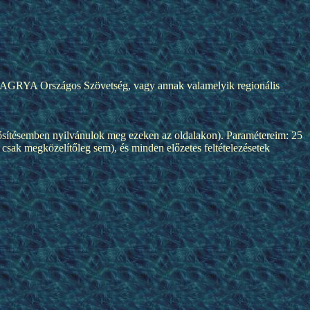
 az AGRYA Országos Szövetség, vagy annak valamelyik regionális
nősítésemben nyilvánulok meg ezeken az oldalakon). Paramétereim: 25
csak megközelítőleg sem), és minden előzetes feltételezésetek