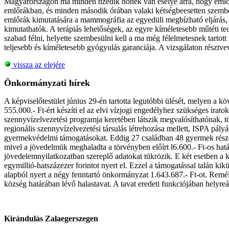
Magyarországon ma minden tizedik nőnek van esélye arra, hogy eml
emlőrákban, és minden második órában valaki kétségbeesetten szembesü
emlőrák kimutatására a mammográfia az egyedüli megbízható eljárás, 
kimutathatók. A terápiás lehetőségek, az egyre kíméletesebb műtéti t
szabad félni, helyette szembesülni kell a ma még félelmetesnek tartott
teljesebb és kíméletesebb gyógyulás garanciája. A vizsgálaton résztve
vissza az elejére
Önkormányzati hírek
A képviselőtestület június 29-én tartotta legutóbbi ülését, melyen a 
555.000.- Ft-ért készíti el az elvi vízjogi engedélyhez szükséges irat
szennyvízelvezetési programja keretében látszik megvalósíthatónak, töb
regionális szennyvízelvezetési társulás létrehozása mellett, ISPA pályá
gyermekvédelmi támogatásokat. Eddig 27 családban 48 gyermek részes
mivel a jövedelmük meghaladta a törvényben előírt l6.600.- Ft-os hat
jövedelemnyilatkozatban szereplő adatokat tükrözik. E két esetben a 
egymillió-hatszázezer forintot nyert el. Ezzel a támogatással talán kiküs
alapból nyert a négy fenntartó önkormányzat 1.643.687.- Ft-ot. Remél
község határában lévő halastavat. A tavat eredeti funkciójában helyreá
Kirándulás Zalaegerszegen