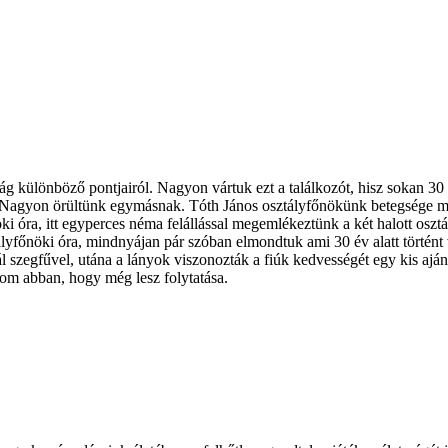
zág különböző pontjairól. Nagyon vártuk ezt a találkozót, hisz sokan 30 
 Nagyon örültünk egymásnak. Tóth János osztályfőnökünk betegsége mia
ki óra, itt egyperces néma felállással megemlékeztünk a két halott osz
lyfőnöki óra, mindnyájan pár szóban elmondtuk ami 30 év alatt történt 
szegfűvel, utána a lányok viszonozták a fiúk kedvességét egy kis ajándé
zom abban, hogy még lesz folytatása.