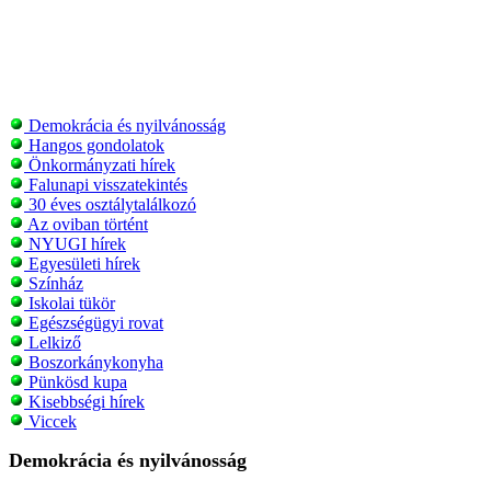
Demokrácia és nyilvánosság
Hangos gondolatok
Önkormányzati hírek
Falunapi visszatekintés
30 éves osztálytalálkozó
Az oviban történt
NYUGI hírek
Egyesületi hírek
Színház
Iskolai tükör
Egészségügyi rovat
Lelkiző
Boszorkánykonyha
Pünkösd kupa
Kisebbségi hírek
Viccek
Demokrácia és nyilvánosság