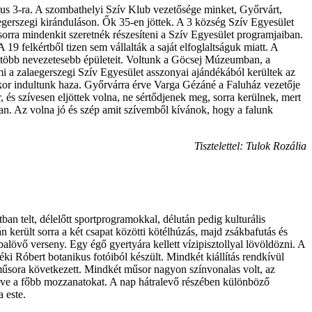
ius 3-ra. A szombathelyi Szív Klub vezetősége minket, Győrvárt,
egerszegi kiránduláson. Ők 35-en jöttek. A 3 község Szív Egyesület
sorra mindenkit szeretnék részesíteni a Szív Egyesület programjaiban.
felkértből tizen sem vállalták a saját elfoglaltságuk miatt. A
s több nevezetesebb épületeit. Voltunk a Göcsej Múzeumban, a
mi a zalaegerszegi Szív Egyesület asszonyai ajándékából kerültek az
rakor indultunk haza. Győrvárra érve Varga Gézáné a Faluház vezetője
 és szívesen eljöttek volna, ne sértődjenek meg, sorra kerülnek, mert
n. Az volna jó és szép amit szívemből kívánok, hogy a falunk
Tisztelettel: Tulok Rozália
 telt, délelőtt sportprogramokkal, délután pedig kulturális
 került sorra a két csapat közötti kötélhúzás, majd zsákbafutás és
alövő verseny. Egy égő gyertyára kellett vízipisztollyal lövöldözni. A
éki Róbert botanikus fotóiból készült. Mindkét kiállítás rendkívül
i műsora következett. Mindkét műsor nagyon színvonalas volt, az
elve a főbb mozzanatokat. A nap hátralevő részében különböző
 este.