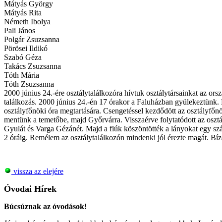
Mátyás György
Mátyás Rita
Németh Ibolya
Pali János
Polgár Zsuzsanna
Pörösei Ildikó
Szabó Géza
Takács Zsuzsanna
Tóth Mária
Tóth Zsuzsanna
2000 június 24.-ére osztálytalálkozóra hívtuk osztálytársainkat az ors
találkozás. 2000 június 24.-én 17 órakor a Faluházban gyülekeztünk.
osztályfőnöki óra megtartására. Csengetéssel kezdődött az osztályfőnö
mentünk a temetőbe, majd Győrvárra. Visszaérve folytatódott az osztá
Gyulát és Varga Gézánét. Majd a fiúk köszöntötték a lányokat egy szál 
2 óráig. Remélem az osztálytalálkozón mindenki jól érezte magát. Bí
vissza az elejére
Óvodai Hírek
Búcsúznak az óvodások!