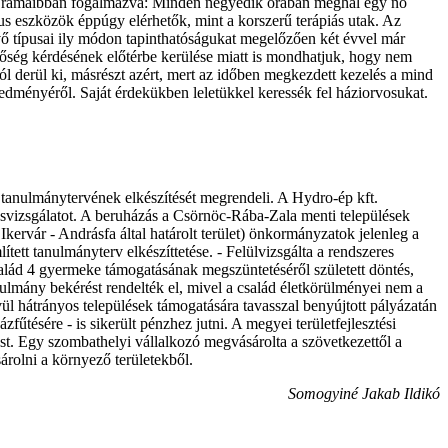
 Drámaibban fogalmazva: Minden negyedik órában meghal egy nő
us eszközök éppúgy elérhetők, mint a korszerű terápiás utak. Az
vő típusai ily módon tapinthatóságukat megelőzően két évvel már
nőség kérdésének előtérbe kerülése miatt is mondhatjuk, hogy nem
ból derül ki, másrészt azért, mert az időben megkezdett kezelés a mind
redményéről. Saját érdekükben leletükkel keressék fel háziorvosukat.
ás tanulmánytervének elkészítését megrendeli. A Hydro-ép kft.
atásvizsgálatot. A beruházás a Csörnöc-Rába-Zala menti települések
kervár - Andrásfa által határolt terület) önkormányzatok jelenleg a
tett tanulmányterv elkészíttetése. - Felülvizsgálta a rendszeres
lád 4 gyermeke támogatásának megszüntetéséről született döntés,
nulmány bekérést rendelték el, mivel a család életkörülményei nem a
l hátrányos települések támogatására tavasszal benyújtott pályázatán
zfűtésére - is sikerült pénzhez jutni. A megyei területfejlesztési
st. Egy szombathelyi vállalkozó megvásárolta a szövetkezettől a
sárolni a környező területekből.
Somogyiné Jakab Ildikó