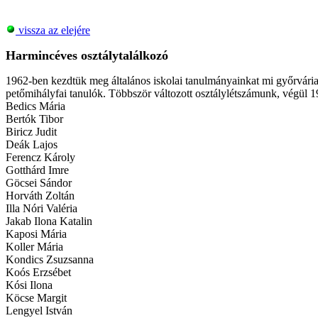
vissza az elejére
Harmincéves osztálytalálkozó
1962-ben kezdtük meg általános iskolai tanulmányainkat mi győrváriak
petőmihályfai tanulók. Többször változott osztálylétszámunk, végül 1
Bedics Mária
Bertók Tibor
Biricz Judit
Deák Lajos
Ferencz Károly
Gotthárd Imre
Göcsei Sándor
Horváth Zoltán
Illa Nóri Valéria
Jakab Ilona Katalin
Kaposi Mária
Koller Mária
Kondics Zsuzsanna
Koós Erzsébet
Kósi Ilona
Köcse Margit
Lengyel István