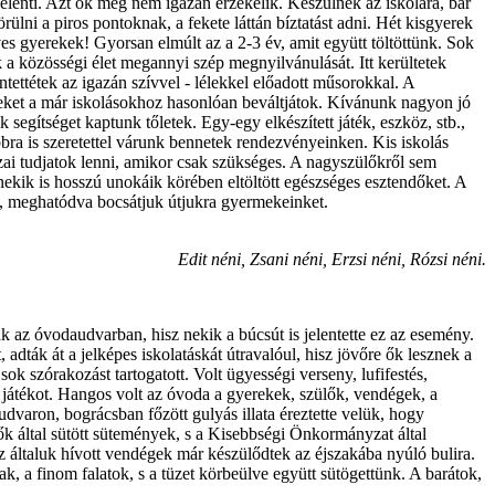
elenti. Azt ők még nem igazán érzékelik. Készülnek az iskolára, bár
rülni a piros pontoknak, a fekete láttán bíztatást adni. Hét kisgyerek
 gyerekek! Gyorsan elmúlt az a 2-3 év, amit együtt töltöttünk. Sok
 közösségi élet megannyi szép megnyilvánulását. Itt kerültetek
entettétek az igazán szívvel - lélekkel előadott műsorokkal. A
eket a már iskolásokhoz hasonlóan beváltjátok. Kívánunk nagyon jó
 segítséget kaptunk tőletek. Egy-egy elkészített játék, eszköz, stb.,
ra is szeretettel várunk bennetek rendezvényeinken. Kis iskolás
ai tudjatok lenni, amikor csak szükséges. A nagyszülőkről sem
ekik is hosszú unokáik körében eltöltött egészséges esztendőket. A
e, meghatódva bocsátjuk útjukra gyermekeinket.
Edit néni, Zsani néni, Erzsi néni, Rózsi néni.
k az óvodaudvarban, hisz nekik a búcsút is jelentette ez az esemény.
adták át a jelképes iskolatáskát útravalóul, hisz jövőre ők lesznek a
 szórakozást tartogatott. Volt ügyességi verseny, lufifestés,
 játékot. Hangos volt az óvoda a gyerekek, szülők, vendégek, a
dvaron, bográcsban főzött gulyás illata éreztette velük, hogy
ők által sütött sütemények, s a Kisebbségi Önkormányzat által
az általuk hívott vendégek már készülődtek az éjszakába nyúló bulira.
k, a finom falatok, s a tüzet körbeülve együtt sütögettünk. A barátok,