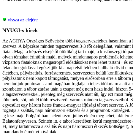
vissza az elejére
NYUGI-s hírek
Az AGRYA Országos Szövetség többi tagszervezetéhez hasonlóan a Nyu
szervez. A képzésre minden tagszervezet 3-3 főt delegálhat, valamint
fiatal. Maga a képzés elsejétől ötödikéig tart majd, a kustánszegi tó pa
olyan témákat érintünk majd, melyek mindennapos problémák lehetnek
vízparton fiataloknak magasröptű előadásokat nem lehet tartani - és ez
feladatmegoldással egészítjük ki a nap első felében hallható rövid elmé
életében, pályázatírás, forrásteremtés, szervezeten belüli konfliktuske
pályázatunk nem kapott támogatást, melyen elsősorban erre a táborra pá
nem tudjuk pontosan - ami magában foglalja a teljes időtartam alatt a 
szombaton a tábor zárása után a csapat még nem haza indul, hiszen 
a tagszervezetekkel, jelenleg még szervezés alatt áll, így ezt most m
jöhetnek, sőt, minél több résztvevőt várunk minden tagszervezetbő
egyesület egy három hetes francia-magyar ifjúsági tábort szervez. A Júl
foglalja a szállás, napi háromszori étkezés és a programok költségei
ig lesz majd Polgárdiban. Jelentkezni július elején még lehet, akit
Balatonfenyvesen. Szintén itt, e tábor keretében kerül megrendezésre
Ft, mely tartalmazza a szállás és napi háromszori étkezés költségeit
maradandó élményt kívánjak.