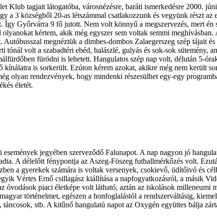
t Klub tagjait látogatóba, városnézésre, baráti ismerkedésre 2000. jún
hogy a 3 községből 20-as létszámmal csatlakozzunk és vegyünk részt az 
at. Így Győrvárra 9 fő jutott. Nem volt könnyű a megszervezés, mert én 
lyanokat kértem, akik még egyszer sem voltak semmi meghívásban. A 19 
et. Autóbusszal megnéztük a dimbes-dombos Zalaegerszeg szép tájait é
 tónál volt a szabadtéri ebéd, halászlé, gulyás és sok-sok sütemény, a
málfürdőben fürödni is lehetett. Hangulatos szép nap volt, délután 5-ó
kínálatra is sorkerült. Ezúton kérem azokat, akikre még nem került sor,
még olyan rendezvények, hogy mindenki részesülhet egy-egy programba
kés életét.
 események jegyében szerveződő Falunapot. A nap nagyon jó hangulatban
dta. A délelőtt fénypontja az Aszeg-Föszeg futballmérkőzés volt. Ezután
zben a gyerekek számára is voltak versenyek, csokievő, üdítőivó és célb
egyik Vértes Ernő csillagász kiállítása a napfogyatkozásról, a másik Vid
ör az óvodások piaci életképe volt látható, aztán az iskolások milleneum
 magyar történelmet, egészen a honfoglalástól a rendszerváltásig, kiem
, táncosok, stb. A kitűnő hangulatú napot az Oxygén együttes bálja zárta