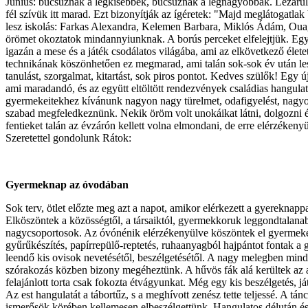
Június: búcsúznak a legkisebbek, búcsúznak a legnagyobbak. Lezárul e
fél szívük itt marad. Ezt bizonyítják az ígéretek: "Majd meglátogatlak 
lesz iskolás: Farkas Alexandra, Kelemen Barbara, Miklós Ádám, Ouagu
örömet okoztatok mindannyiunknak. A borús perceket elfelejtjük. Eg
igazán a mese és a játék csodálatos világába, ami az elkövetkező életete
technikának köszönhetően ez megmarad, ami talán sok-sok év után le
tanulást, szorgalmat, kitartást, sok piros pontot. Kedves szülők! Egy ú
ami maradandó, és az együtt eltöltött rendezvények családias hangul
gyermekeitekhez kívánunk nagyon nagy türelmet, odafigyelést, nagyon
szabad megfeledkeznünk. Nekik öröm volt unokáikat látni, dolgozni ér
fentieket talán az évzárón kellett volna elmondani, de erre elérzék
Szeretettel gondolunk Rátok:
Gyermeknap az óvodában
Sok terv, ötlet előzte meg azt a napot, amikor elérkezett a gyereknap
Elköszöntek a közösségtől, a társaiktól, gyermekkoruk leggondtalanabb 
nagycsoportosok. Az óvónénik elérzékenyülve köszöntek el gyermekeikt
gyűrűkészítés, papírrepülő-reptetés, ruhaanyagból hajpántot fontak a
leendő kis ovisok nevetésétől, beszélgetésétől. A nagy melegben mind
szórakozás közben bizony megéheztünk. A hűvös fák alá kerültek az asz
felajánlott torta csak fokozta étvágyunkat. Még egy kis beszélgetés, j
Az est hangulatát a tábortűz, s a meghívott zenész tette teljessé. A t
ismerősök körében kellemesen elbeszélgettünk. Hangulatos délután és es