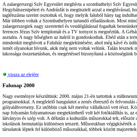
A zalaegerszegi Szív Egyesület meghívta a szombathelyi Szív Egyesüle
Hegyhátszentpétert és Andrásfát is megtisztelt azzal a meghívással, 
taglétszáma szerint osztottuk el, hogy melyik faluból hány tag indulh
Már többen voltak a Szombathelyen tartandó előadásokon. Most mind o
zalaegerszegiek nagy szeretettel és vendéglátással fogadtak bennünk
ferences Jézus Szív templomát és a TV tornyot is megnéztük. A Gébárti
asztalra. A nagy hőségben az italról is gondoskodtak. Ebéd után a ter
mindenkit meghívott a Faluház megtekintésére, ahol még kávé és üdítő 
ismét olyanokat hívunk, akik még nem voltak velünk. Talán lesznek 
lakossága összetartásban, és megértéssel bizonyítaná a közösségünk bé
vissza az elejére
Falunap 2000
Nagy eseményre készültünk: 2000. május 21-én tartottuk a milleneumi
programokkal. A megfelelő hangulatot a zenés ébresztő és felvonulás a
gólyalábverseny. Ez utóbbin csak két merész vállalkozó vett részt. Kö
nap folyamán folyamatosan megtekinthető volt két fotókiállítás is, az 
látványos és szép volt. A délután a kulturális műsorokkal telt, elősz
iskolások bemutatója különösen tetszett. Műsorukban végigkísérték a
társulatok léptek fel különböző műsoraikkal, többek között majorettek