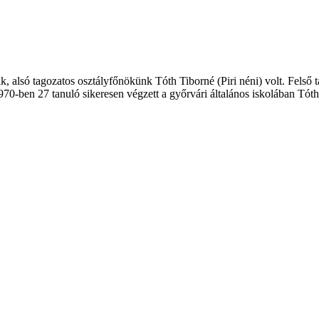
, alsó tagozatos osztályfőnökünk Tóth Tiborné (Piri néni) volt. Felső 
970-ben 27 tanuló sikeresen végzett a győrvári általános iskolában Tóth