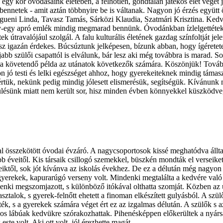
gy kor óvodásaink életében, a felhőtlen, gondtalan játékos élet végét j
bennetek - amit aztán többnyire be is váltanak. Nagyon jó érzés együtt ö
eni Linda, Tavasz Tamás, Sárközi Klaudia, Szatmári Krisztina. Kedves
y-egy apró emlék mindig megmarad bennünk. Óvodánkban ízlelgettétek a
k útravalójául szolgál. A falu kulturális életének gazdag színfoltját jel
sz igazán érdekes. Búcsúztunk jelképesen, bízunk abban, hogy ígéretet
jabb szülői csapattól is elválunk, bár lesz aki még továbbra is marad. Sok
ata követendő példa az utánatok következők számára. Köszönjük! Tovább
 jó testi és lelki egészséget ahhoz, hogy gyerekeiteknek mindig támasz
tük, nekünk pedig mindig jólesett elismerésük, segítségük. Kívánunk n
enyülésünk miatt nem került sor, hisz minden évben könnyekkel küszködv
pal összekötött óvodai évzáró. A nagycsoportosok kissé meghatódva állta
éveitől. Kis társaik csillogó szemekkel, büszkén mondták el verseiket, 
ől, sok jót kívánva az iskolás évekhez. De ez a délután még nagyon sok
 gyerekek, kapurarúgó verseny volt. Mindenki megtalálta a kedvére való
enki megszomjazott, s különböző itókával olthatta szomját. Közben az u
talok, s gyerek-felnőtt ehetett a finoman elkészített gulyásból. A szül
áték, s a gyerekek számára véget ért ez az izgalmas délután. A szülők s 
áncos lábúak kedvükre szórakozhattak. Pihenésképpen előkerültek a nyársa
te volt. Aki ott volt, jól érezhette magát.