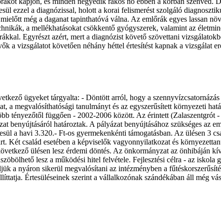
őrákot kapjon, és minden negyedik rákos nő ebben a kórban szenved.
l ezzel a diagnózissal, holott a korai felismerést szolgáló diagnosztik
mielőtt még a daganat tapinthatóvá válna. Az emlőrák egyes lassan nö
echnikák, a mellékhatásokat csökkentő gyógyszerek, valamint az életmi
 rákkal. Egyrészt azért, mert a diagnózist követő szövettani vizsgálatok
vők a vizsgálatot követően néhány héttel értesítést kapnak a vizsgálat e
következő ügyeket tárgyalta: - Döntött arról, hogy a szennyvízcsatornáz
okat, a megvalósíthatósági tanulmányt és az egyszerűsített környezeti h
b tényezőtől függően - 2002-2006 között. Az érintett (Zalaszentgrót - I
zat benyújtásáról határoztak. A pályázat benyújtásához szükséges az emlí
ül a havi 3.320.- Ft-os gyermekenkénti támogatásban. Az ülésen 3 csa
árt. Két család esetében a képviselők vagyonnyilatkozat és környezetta
következő ülésen lesz érdemi döntés. Az önkormányzat az önhibáján kívü
zöbölhető lesz a működési hitel felvétele. Fejlesztési célra - az iskola gá
jük a nyáron sikerül megvalósítani az intézményben a fűtéskorszerűsíté
llíttatja. Értesüléseinek szerint a vállalkozónak szándékában áll még vá