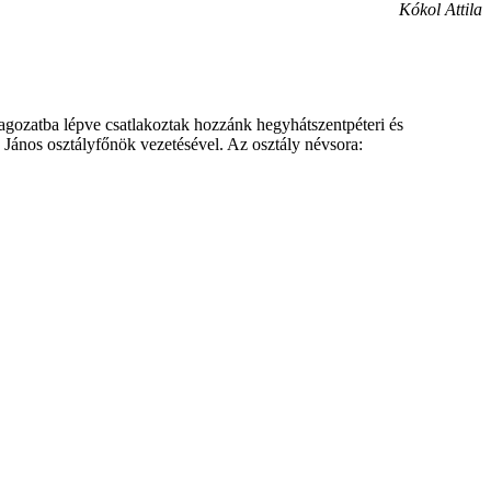
Kókol Attila
tagozatba lépve csatlakoztak hozzánk hegyhátszentpéteri és
 János osztályfőnök vezetésével. Az osztály névsora: