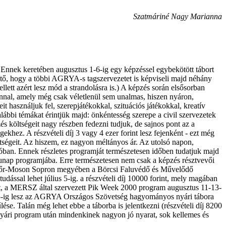
Szatmáriné Nagy Marianna
Ennek keretében augusztus 1-6-ig egy képzéssel egybekötött tábort
hető, hogy a többi AGRYA-s tagszervezetet is képviseli majd néhány
ellett azért lesz mód a strandolásra is.) A képzés során elsősorban
nnal, amely még csak véletlenül sem unalmas, hiszen nyáron,
t használjuk fel, szerepjátékokkal, szituációs játékokkal, kreatív
 alábbi témákat érintjük majd: önkéntesség szerepe a civil szervezetek
pzés költségeit nagy részben fedezni tudjuk, de sajnos pont az a
khez. A részvételi díj 3 vagy 4 ezer forint lesz fejenként - ezt még
öltségeit. Az hiszem, ez nagyon méltányos ár. Az utolsó napon,
ban. Ennek részletes programját természetesen időben tudatjuk majd
alunap programjába. Erre természetesen nem csak a képzés résztvevői
 Győr-Moson Sopron megyében a Börcsi Faluvédő és Művelődő
udással lehet július 5-ig. a részvételi díj 10000 forint, mely magában
élet, a MERSZ által szervezett Pik Week 2000 program augusztus 11-13-
21-25-ig lesz az AGRYA Országos Szövetség hagyományos nyári tábora
e. Talán még lehet ebbe a táborba is jelentkezni (részvételi díj 8200
 nyári program után mindenkinek nagyon jó nyarat, sok kellemes és