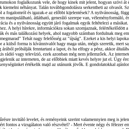
umokon foglalkozunk vele, de hogy kinek mit jelent, hogyan szövi át 
 kiemelni néhányat. Talán továbbgondolásra serkentheti az olvasót. Sz
l a fogalomról és igazak-e az előbbi kijelentések? A nyilvánosság, függ
 nem manipulálható, átlátható, generáló szerepe van, véleményformáló, é
krácia és a nyilvánosság együtt járó fogalmak egyik feltételezi a másika
ez. A helyi hírekre, információkra sokan szomjaznak, felértékelődött
 és más találkozási helyek, ahol nagyobb számban fordulnak meg embere
 megmarad" Tehát nagy felelősség az "újság". Ezeket a kis helyi lapokat
r a külső forma is kívánnivalót hagy maga után, mégis szeretik, mert saj
 árából próbálják fenntartani a lapot, és ha elfogy a pénz, akkor által
kis rádió vagy televízió, ezek azonban még nem jellemzőek. Az internete
gjelenik az interneten, de az előbbiek miatt kevés helyre jut el. Úgy é
ékenységünket értékelik majd az utánunk jövők. E gondolatokkal ajánlo
ésre invitáló levelet, és reményeink szerint valamennyien meg is jelen
rt fontos a vizsgálaton való részvétel? - Mert évente négy és félezer e