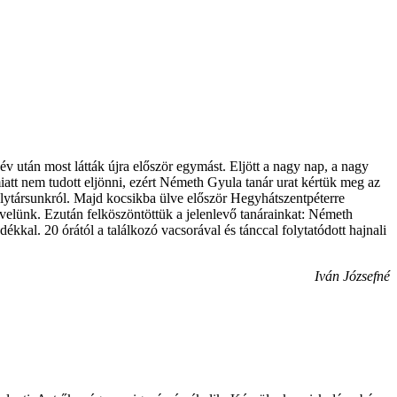
év után most látták újra először egymást. Eljött a nagy nap, a nagy
tt nem tudott eljönni, ezért Németh Gyula tanár urat kértük meg az
tálytársunkról. Majd kocsikba ülve először Hegyhátszentpéterre
velünk. Ezután felköszöntöttük a jelenlevő tanárainkat: Németh
kkal. 20 órától a találkozó vacsorával és tánccal folytatódott hajnali
Iván Józsefné