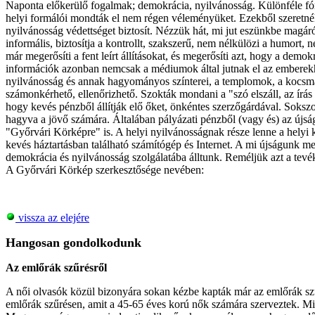
Naponta előkerülő fogalmak; demokrácia, nyilvánosság. Különféle fór
helyi formálói mondták el nem régen véleményüket. Ezekből szeretnék
nyilvánosság védettséget biztosít. Nézzük hát, mi jut eszünkbe magáró
informális, biztosítja a kontrollt, szakszerű, nem nélkülözi a humort,
már megerősíti a fent leírt állításokat, és megerősíti azt, hogy a demo
információk azonban nemcsak a médiumok által jutnak el az emberekh
nyilvánosság és annak hagyományos színterei, a templomok, a kocsmák
számonkérhető, ellenőrizhető. Szokták mondani a "szó elszáll, az írás
hogy kevés pénzből állítják elő őket, önkéntes szerzőgárdával. Sokszo
hagyva a jövő számára. Általában pályázati pénzből (vagy és) az újság
"Győrvári Körképre" is. A helyi nyilvánosságnak része lenne a helyi 
kevés háztartásban található számítógép és Internet. A mi újságunk me
demokrácia és nyilvánosság szolgálatába álltunk. Reméljük azt a tev
A Győrvári Körkép szerkesztősége nevében:
vissza az elejére
Hangosan gondolkodunk
Az emlőrák szűrésről
A női olvasók közül bizonyára sokan kézbe kapták már az emlőrák szűr
emlőrák szűrésen, amit a 45-65 éves korú nők számára szerveztek. Mié