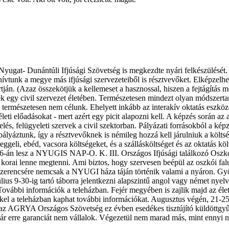
gat- Dunántúli Ifjúsági Szövetség is megkezdte nyári felkészülését. 
 hívtunk a megye más ifjúsági szervezeteiből is résztvevőket. Elképzel
rtján. (Azaz összekötjük a kellemeset a hasznossal, hiszen a fejtágítás m
 egy civil szervezet életében. Természetesen mindezt olyan módszerta
 természetesen nem célunk. Ehelyett inkább az interakív oktatás eszközei
leti előadásokat - mert azért egy picit alapozni kell. A képzés során az
zelés, felügyeleti szervek a civil szektorban. Pályázati forrásokból a ké
lyáztunk, így a résztvevőknek is némileg hozzá kell járulniuk a költsége
reggeli, ebéd, vacsora költségeket, és a szállásköltséget és az oktatás k
5-6-án lesz a NYUGIS NAP-O. K. III. Országos Ifjúsági találkozó Oszkó
ég korai lenne megtenni. Ami biztos, hogy szervesen beépül az oszkói f
l. Szerencsére nemcsak a NYUGI háza táján történik valami a nyáron.
ius 9-30-ig tartó táborra jelentkezni alapszintű angol vagy német nyelvt
t. További információk a teleházban. Fejér megyében is zajlik majd az 
 érdekel a teleházban kaphat további információkat. Augusztus végén, 
 az AGRYA Országos Szövetség ez évben esedékes tisztújító küldöttgyűlés
), bár erre garanciát nem vállalok. Végezetül nem marad más, mint ennyi